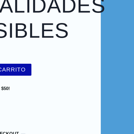
ALIDADES
SIBLES
CARRITO
 $50!
HECKOUT