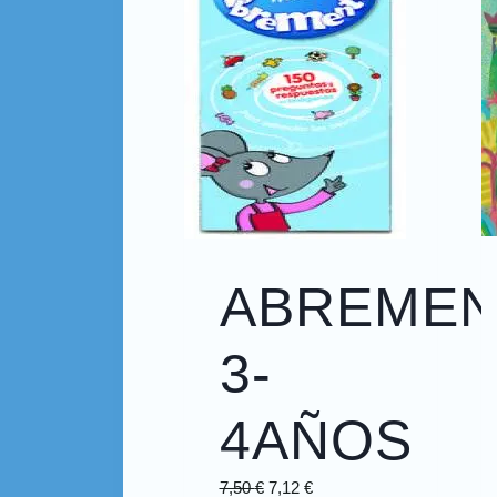
ABREMEN
3-
4AÑOS
7,50
€
7,12
€