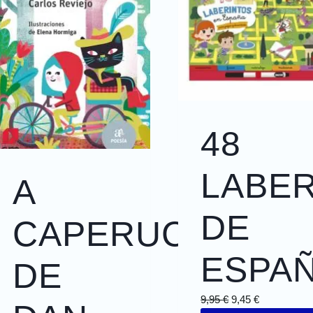
48
LABE
A
TE
DE
CAPERUCITA
ESPA
DE
9,95
€
9,45
€