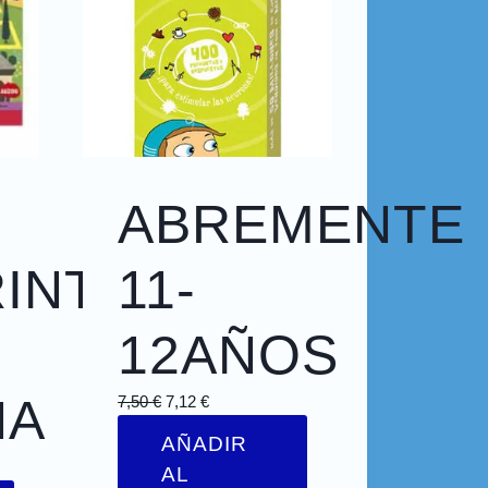
ABREMENTE
RINTOS
11-
12AÑOS
ÑA
7,50
€
7,12
€
AÑADIR
AL