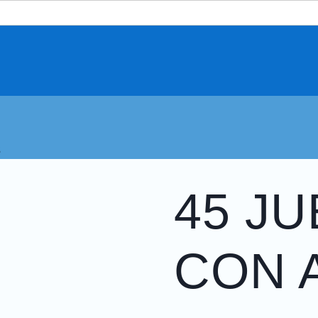
S
45 J
CON 