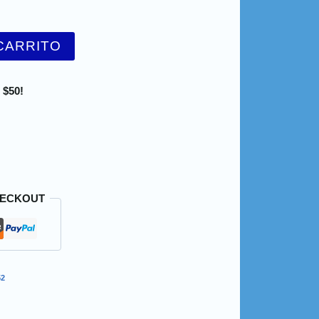
CARRITO
 $50!
HECKOUT
52