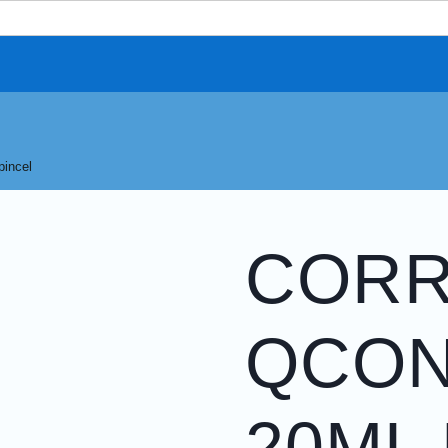
pincel
COR
QCO
20ML