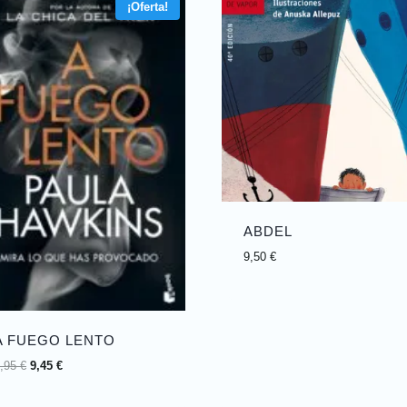
¡Oferta!
ABDEL
9,50
€
A FUEGO LENTO
9,95
€
9,45
€