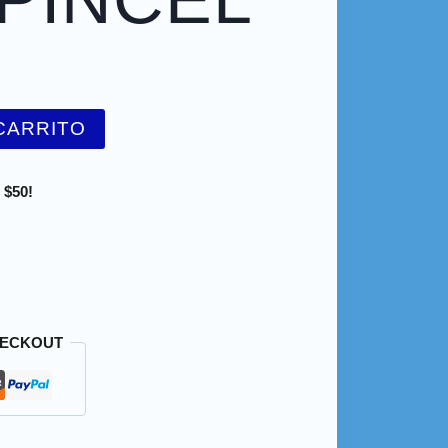
CARRITO
 $50!
HECKOUT