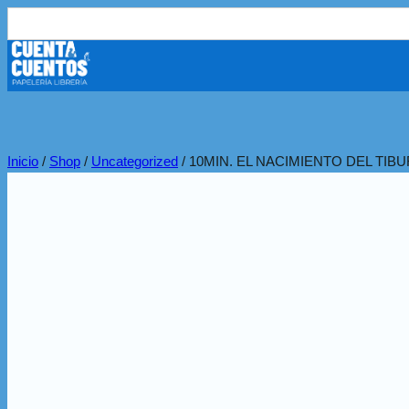
Buscar:
Inicio
/
Shop
/
Uncategorized
/
10MIN. EL NACIMIENTO DEL TIB