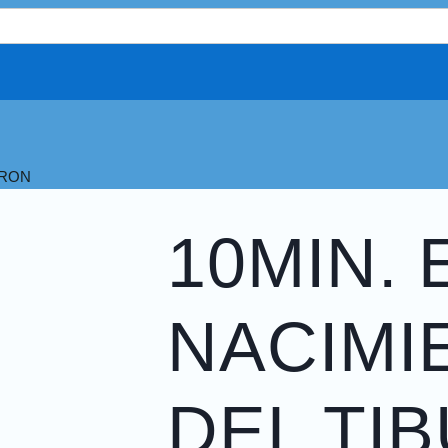
URON
10MIN. 
NACIMI
DEL TI