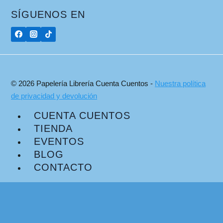
SÍGUENOS EN
© 2026 Papelería Librería Cuenta Cuentos -
Nuestra política
de privacidad y devolución
CUENTA CUENTOS
TIENDA
EVENTOS
BLOG
CONTACTO
Plataforma de Gestión del Consentimiento de Real Cookie Banner
Buscar: