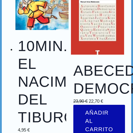
10MIN.
EL
ABECE
NACIMIENTO
DEMOC
DEL
23,90
€
22,70
€
TIBURON
AÑADIR
AL
CARRITO
4,95
€