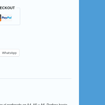
HECKOUT
WhatsApp
ar el perforado en A4, A5 y A6. Perfora hasta