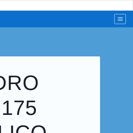
DRO
 175
LICO