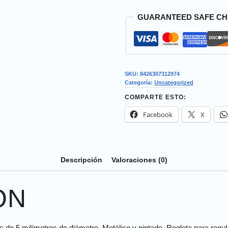
GUARANTEED SAFE C
SKU:
8426307312974
Categoría:
Uncategorized
COMPARTE ESTO:
Facebook
X
Descripción
Valoraciones (0)
ÓN
s de 5 milímetros de diámetro. Metálico y pintado. Regleta para regul