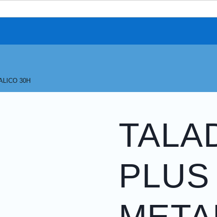
ALICO 30H
TALA
PLUS
META