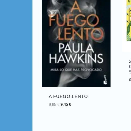
A FUEGO LENTO
9,95
€
9,45
€