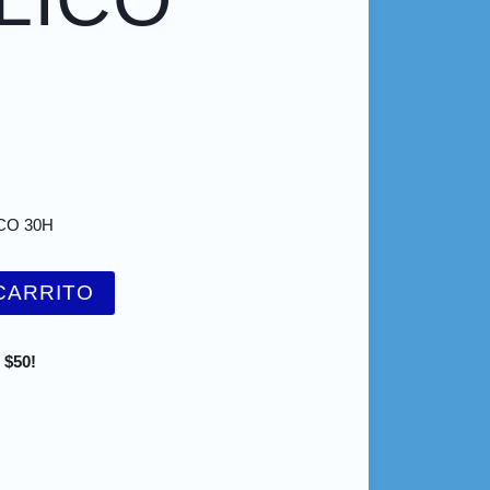
CO 30H
CARRITO
 $50!