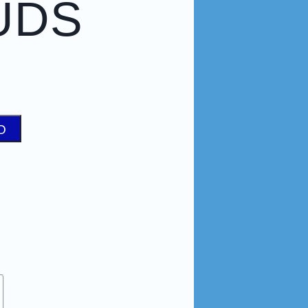
UDS
O