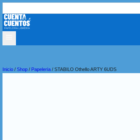
Buscar:
Inicio
/
Shop
/
Papelería
/
STABILO Othello ARTY 6UDS