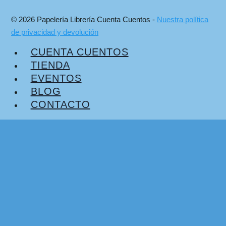
© 2026 Papelería Librería Cuenta Cuentos -
Nuestra política
de privacidad y devolución
CUENTA CUENTOS
TIENDA
EVENTOS
BLOG
CONTACTO
Plataforma de Gestión del Consentimiento de Real Cookie Banner
Buscar:
info@papeleriacuentacuentos.es
Cuenta Cuentos
Tienda