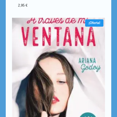
2,95
€
¡Oferta!