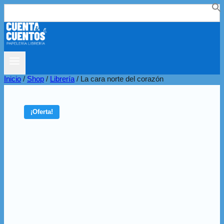
Buscar:
Inicio
/
Shop
/
Librería
/
La cara norte del corazón
¡Oferta!