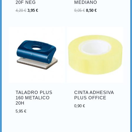
20F NEG
MEDIANO
4,20
€
3,95
€
9,05
€
8,50
€
TALADRO PLUS
CINTA ADHESIVA
160 METALICO
PLUS OFFICE
20H
0,90
€
5,95
€