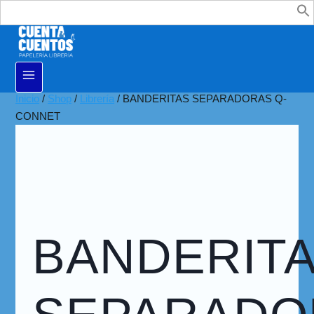
Buscar:
Inicio
/
Shop
/
Librería
/
BANDERITAS SEPARADORAS Q-
CONNET
BANDERIT