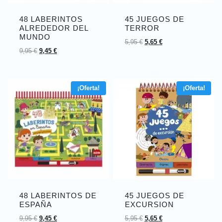
48 LABERINTOS
45 JUEGOS DE
ALREDEDOR DEL
TERROR
MUNDO
5,95
€
5,65
€
9,95
€
9,45
€
¡Oferta!
¡Oferta!
48 LABERINTOS DE
45 JUEGOS DE
ESPAÑA
EXCURSION
9,95
€
9,45
€
5,95
€
5,65
€