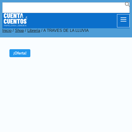
Buscar:
Inicio
/
Shop
/
Librería
/
A TRAVES DE LA LLUVIA
¡Oferta!