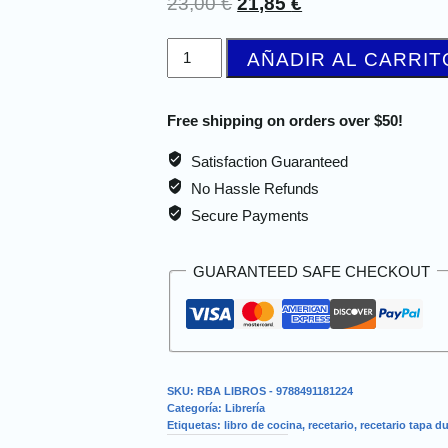
23,00
€
21,85
€
AÑADIR AL CARRIT
Free shipping on orders over $50!
Satisfaction Guaranteed
No Hassle Refunds
Secure Payments
GUARANTEED SAFE CHECKOUT
SKU:
RBA LIBROS - 9788491181224
Categoría:
Librería
Etiquetas:
libro de cocina
,
recetario
,
recetario tapa d