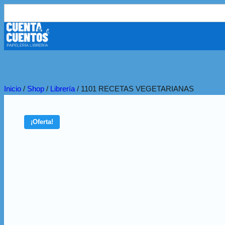
Buscar:
Inicio
/
Shop
/
Librería
/
1101 RECETAS VEGETARIANAS
¡Oferta!