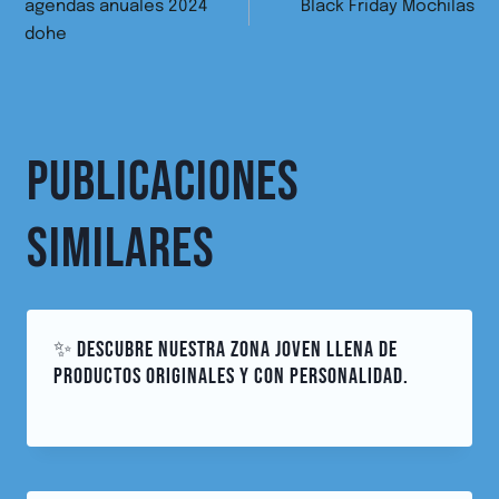
agendas anuales 2024
Black Friday Mochilas
dohe
PUBLICACIONES
SIMILARES
✨ DESCUBRE NUESTRA ZONA JOVEN LLENA DE
PRODUCTOS ORIGINALES Y CON PERSONALIDAD.
abril 21, 2025
Por
cuentacuentos