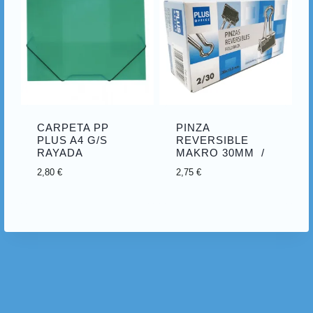
CARPETA PP
PINZA
PLUS A4 G/S
REVERSIBLE
RAYADA
MAKRO 30MM /
2,80
€
2,75
€