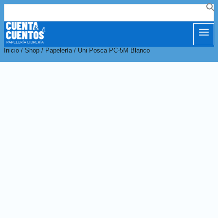
Buscar:
Inicio
/
Shop
/
Papelería
/
Uni Posca PC-5M Blanco