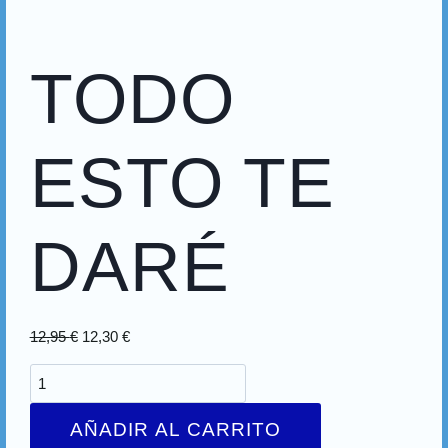
TODO
ESTO TE
DARÉ
12,95
€
12,30
€
AÑADIR AL CARRITO