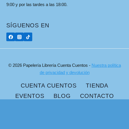
9:00 y por las tardes a las 18:00.
SÍGUENOS EN
© 2026 Papelería Librería Cuenta Cuentos -
Nuestra política
de privacidad y devolución
CUENTA CUENTOS
TIENDA
EVENTOS
BLOG
CONTACTO
Plataforma de Gestión del Consentimiento de Real Cookie Banner
Buscar: