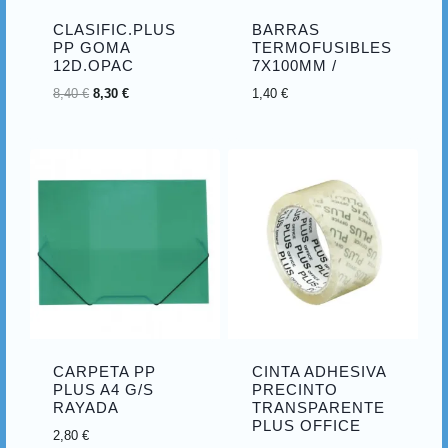
CLASIFIC.PLUS
BARRAS
PP GOMA
TERMOFUSIBLES
12D.OPAC
7X100MM /
El
El
8,40
€
8,30
€
1,40
€
precio
precio
original
actual
era:
es:
8,40 €.
8,30 €.
CARPETA PP
CINTA ADHESIVA
PLUS A4 G/S
PRECINTO
RAYADA
TRANSPARENTE
PLUS OFFICE
2,80
€