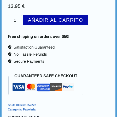
13,95
€
STABILO
AÑADIR AL CARRITO
point
88
Free shipping on orders over $50!
20pcs
Zebrui
Satisfaction Guaranteed
(MM)
No Hassle Refunds
cantidad
Secure Payments
GUARANTEED SAFE CHECKOUT
SKU:
4006381352222
Categoría:
Papelería