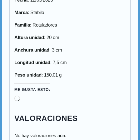
Marca
: Stabilo
Familia
: Rotuladores
Altura unidad
: 20 cm
Anchura unidad
: 3 cm
Longitud unidad
: 7,5 cm
Peso unidad
: 150,01 g
ME GUSTA ESTO:
C
a
r
VALORACIONES
g
a
No hay valoraciones aún.
n