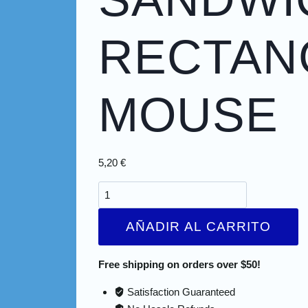
RECTAN
MOUSE
5,20
€
AÑADIR AL CARRITO
Free shipping on orders over $50!
Satisfaction Guaranteed