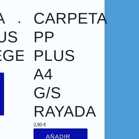
A
CARPETA
S
US
PP
EGE
PLUS
A4
G/S
RAYADA
2,80
€
AÑADIR