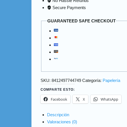
No Hassle Refunds
Secure Payments
GUARANTEED SAFE CHECKOUT
SKU:
8412497744749
Categoría:
Papelería
COMPARTE ESTO:
Facebook
X
WhatsApp
Descripción
Valoraciones (0)