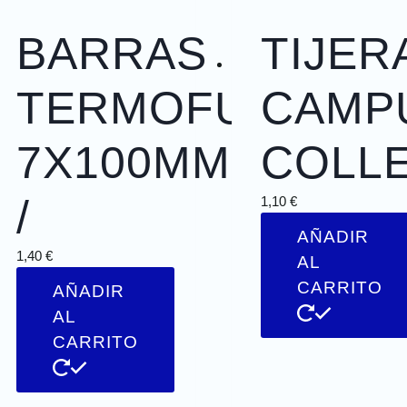
BARRAS
TIJER
TERMOFUSIBLE
CAMP
7X100MM
COLL
/
1,10
€
O
AÑADIR
1,40
€
AL
CARRITO
AÑADIR
AL
CARRITO