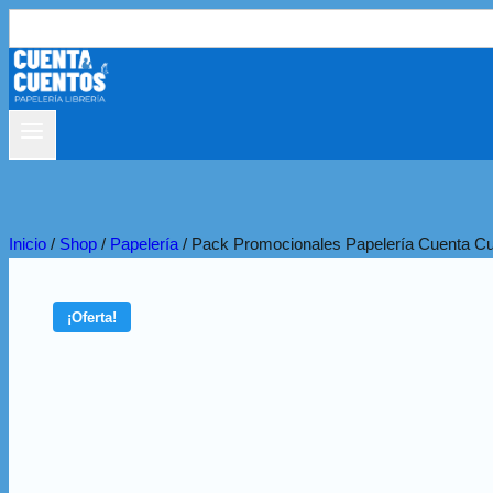
Buscar:
Inicio
/
Shop
/
Papelería
/
Pack Promocionales Papelería Cuenta C
¡Oferta!