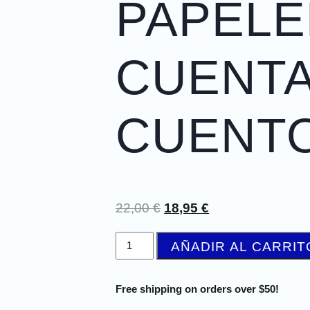
PAPELE
CUENT
CUENT
22,00
€
18,95
€
AÑADIR AL CARRIT
Free shipping on orders over $50!