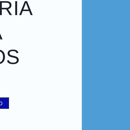
RÍA
A
OS
O