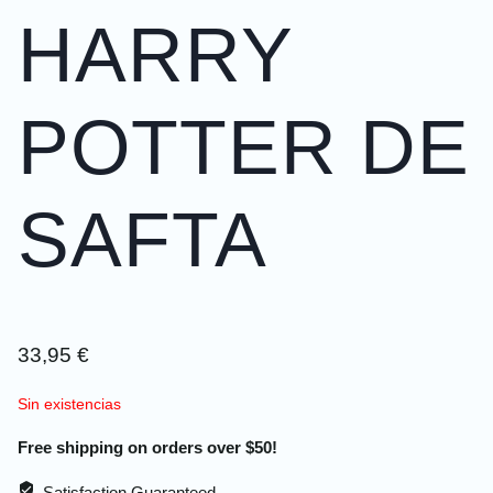
HARRY
POTTER DE
SAFTA
33,95
€
Sin existencias
Free shipping on orders over $50!
Satisfaction Guaranteed