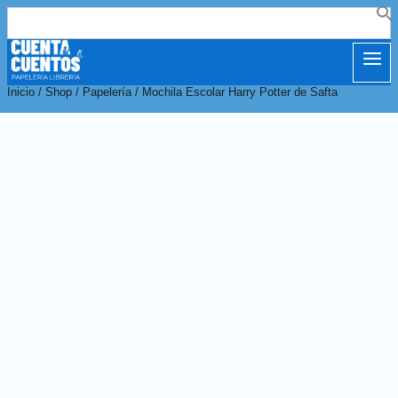
Buscar:
Inicio
/
Shop
/
Papelería
/
Mochila Escolar Harry Potter de Safta