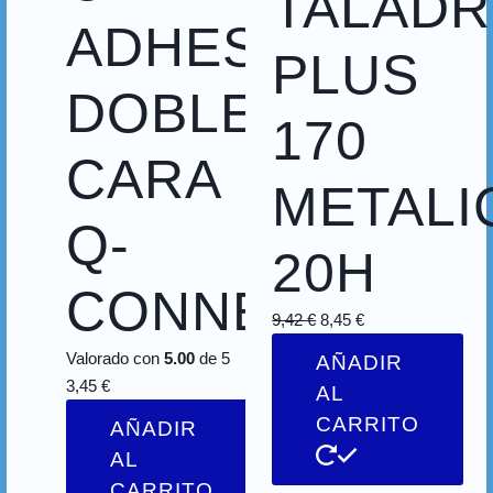
TALAD
ADHESIVA
PLUS
DOBLE
170
CARA
METALI
Q-
20H
CONNECT
9,42
€
8,45
€
Valorado con
5.00
de 5
AÑADIR
3,45
€
AL
CARRITO
AÑADIR
AL
CARRITO