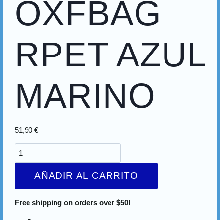
OXFBAG
RPET AZUL
MARINO
51,90
€
AÑADIR AL CARRITO
Free shipping on orders over $50!