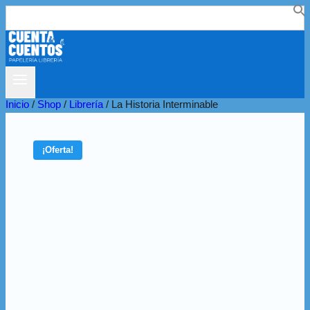
Buscar:
Inicio
/
Shop
/
Librería
/
La Historia Interminable
¡Oferta!