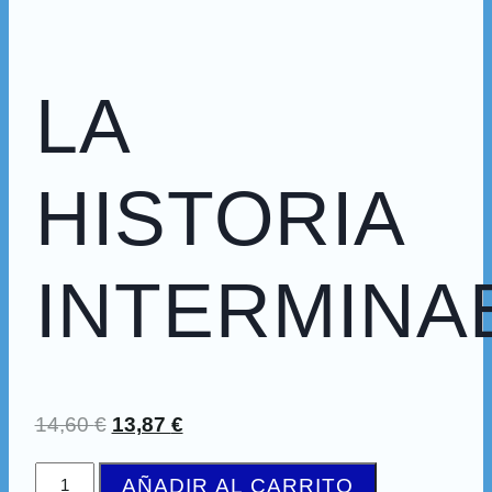
LA
HISTORIA
INTERMINA
14,60
€
13,87
€
AÑADIR AL CARRITO