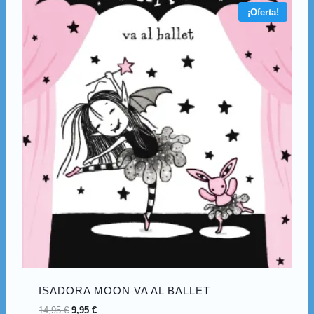
¡Oferta!
ISADORA MOON VA AL BALLET
14,95
€
9,95
€