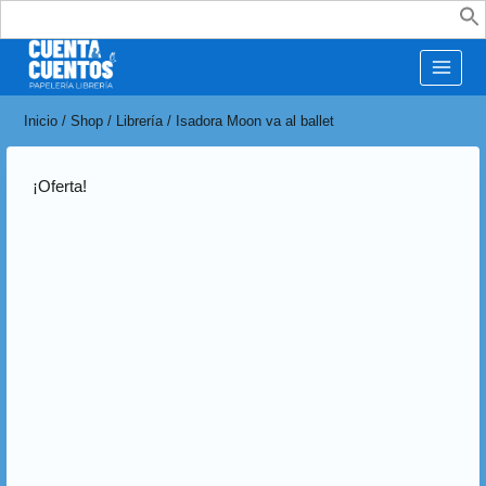
Buscar:
Inicio
/
Shop
/
Librería
/
Isadora Moon va al ballet
¡Oferta!