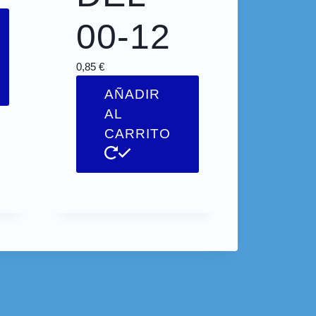
00-12
0,85
€
AÑADIR
AL
CARRITO