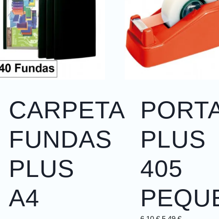
CARPETA
PORT
FUNDAS
PLUS
PLUS
405
A4
PEQU
6,10
€
5,49
€