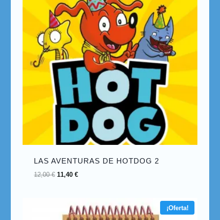
LAS AVENTURAS DE HOTDOG 2
12,00
€
11,40
€
¡Oferta!