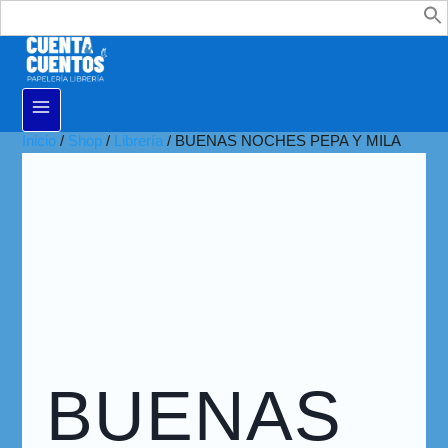
Buscar:
Inicio
/
Shop
/
Librería
/
BUENAS NOCHES PEPA Y MILA
BUENAS