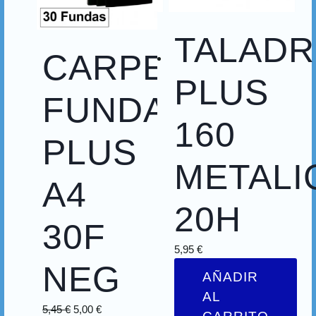
TALAD
CARPETA
PLUS
FUNDAS
160
PLUS
METALI
A4
20H
30F
5,95
€
NEG
AÑADIR
AL
5,45
€
5,00
€