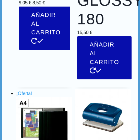
GLOSS
9,05
€
8,50
€
180
AÑADIR
AL
CARRITO
15,50
€
AÑADIR
AL
CARRITO
¡Oferta!