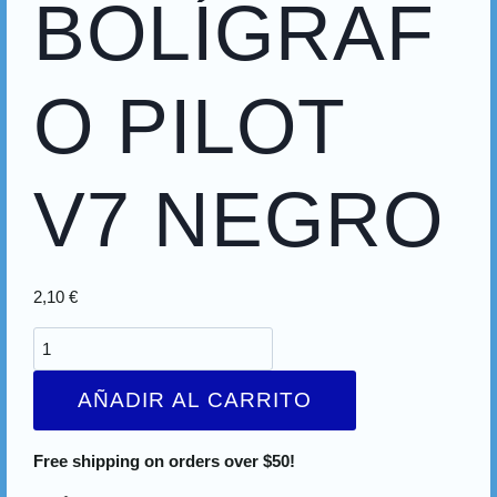
BOLÍGRAF
O PILOT
V7 NEGRO
2,10
€
AÑADIR AL CARRITO
Free shipping on orders over $50!