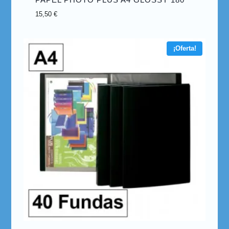
15,50
€
¡Oferta!