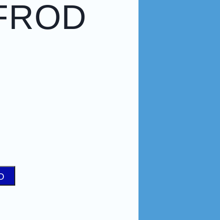
FROD
O