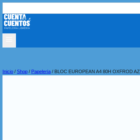
Buscar:
Inicio
/
Shop
/
Papelería
/
BLOC EUROPEAN A4 80H OXFROD AZ