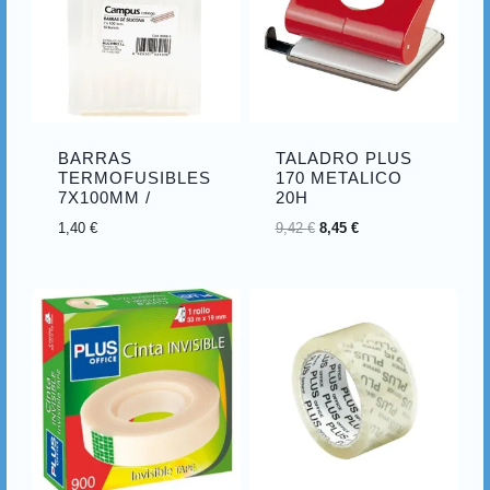
BARRAS
TALADRO PLUS
TERMOFUSIBLES
170 METALICO
7X100MM /
20H
1,40
€
9,42
€
8,45
€