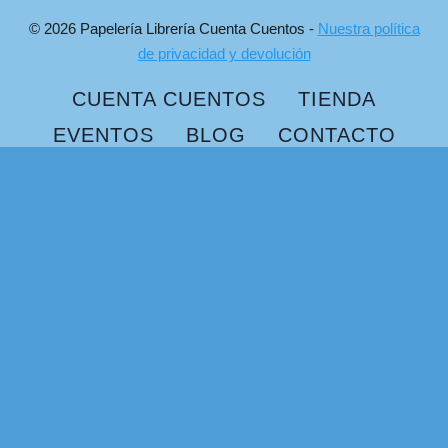
© 2026 Papelería Librería Cuenta Cuentos -
Nuestra política
de privacidad y devolución
CUENTA CUENTOS
TIENDA
EVENTOS
BLOG
CONTACTO
Plataforma de Gestión del Consentimiento de Real Cookie Banner
Buscar:
info@papeleriacuentacuentos.es
Cuenta Cuentos
Tienda
Eventos
Blog
Contacto