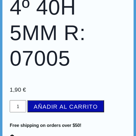
4º 40H
5MM R:
07005
1,90
€
BLOC
AÑADIR AL CARRITO
CUADROVIA
4º
Free shipping on orders over $50!
40H
5MM