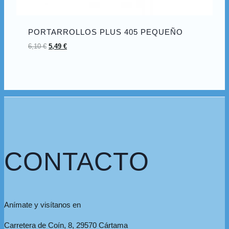
PORTARROLLOS PLUS 405 PEQUEÑO
El
El
6,10
€
5,49
€
precio
precio
original
actual
era:
es:
6,10 €.
5,49 €.
CONTACTO
Anímate y visítanos en
Carretera de Coín, 8, 29570 Cártama