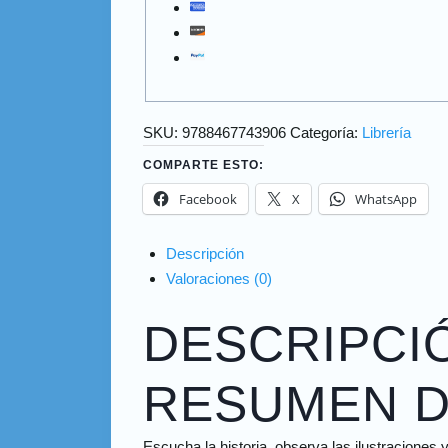
SKU:
9788467743906
Categoría:
Librería
COMPARTE ESTO:
Facebook
X
WhatsApp
Descripción
Valoraciones (0)
DESCRIPCI
RESUMEN D
Escucha la historia, observa las ilustraciones 