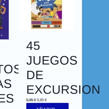
45
JUEGOS
TOS
DE
AS
EXCURSION
ES
5,95
€
5,65
€