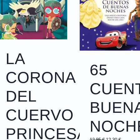
LA
65
CORONA
CUEN
DEL
BUEN
CUERVO
NOCH
PRINCESAS
12,95
€
12,30
€