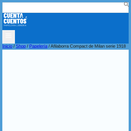
Buscar:
Inicio
/
Shop
/
Papelería
/
Afilaborra Compact de Milan serie 1918