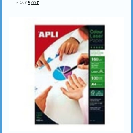
5,45
€
5,00
€