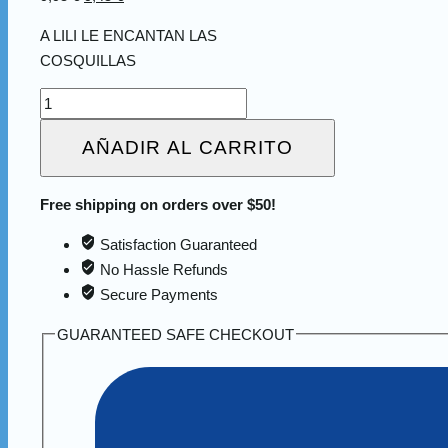
precio
precio
A LILI LE ENCANTAN LAS
original
actual
COSQUILLAS
era:
es:
9,95 €.
9,45 €.
A
LILI
AÑADIR AL CARRITO
LE
ENCANTAN
LAS
Free shipping on orders over $50!
COSQUILLAS
Satisfaction Guaranteed
cantidad
No Hassle Refunds
Secure Payments
GUARANTEED SAFE CHECKOUT