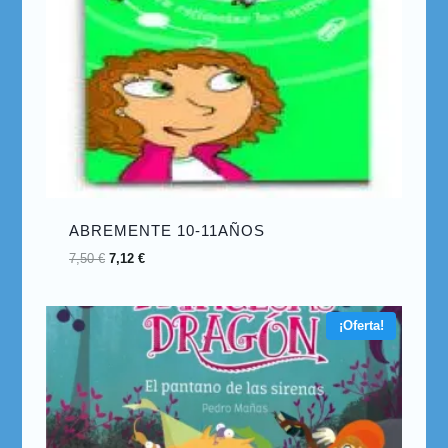
ABREMENTE 10-11AÑOS
7,50
€
7,12
€
¡Oferta!