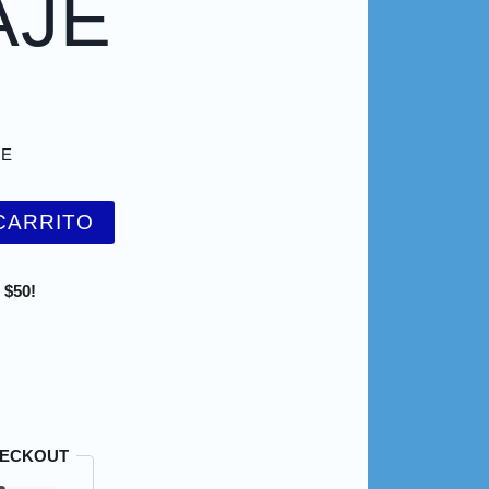
AJE
JE
CARRITO
 $50!
HECKOUT