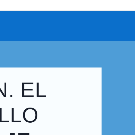
N. EL
LLO