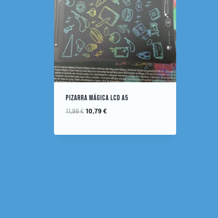
PIZARRA MÁGICA LCD A5
11,99
€
10,79
€