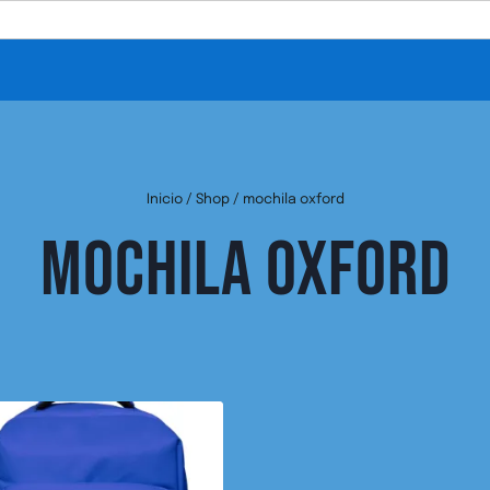
Inicio
/
Shop
/
mochila oxford
MOCHILA OXFORD