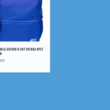
HILA OXFORD B-OUT OXFBAG RPET
IN
50
€