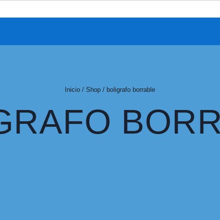
Inicio
/
Shop
/
boligrafo borrable
GRAFO BOR