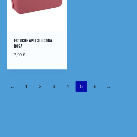
ESTUCHE APLI SILICONA
ROSA
7,99
€
←
1
2
3
4
5
6
→